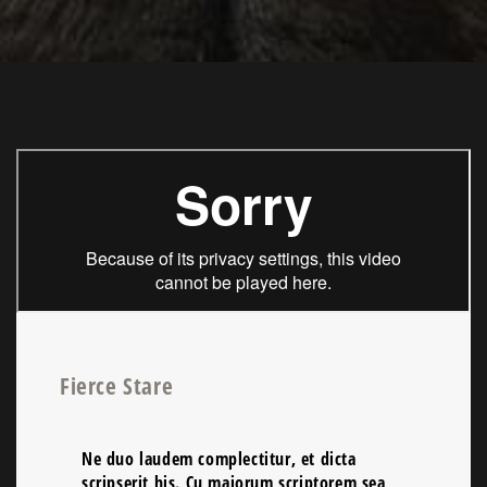
Fierce Stare
Ne duo laudem complectitur, et dicta
scripserit his. Cu maiorum scriptorem sea,